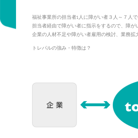
キ
福祉事業所の担当者1人に障がい者３人～７人で
担当者経由で障がい者に指示をするので、障が
ッ
企業の人材不足や障がい者雇用の検討、業務拡
トレパルの強み・特徴は？
プ