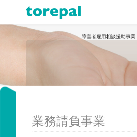
コ
障害者雇用相談援助事業
ン
テ
ン
ツ
業務請負事業
へ
ス